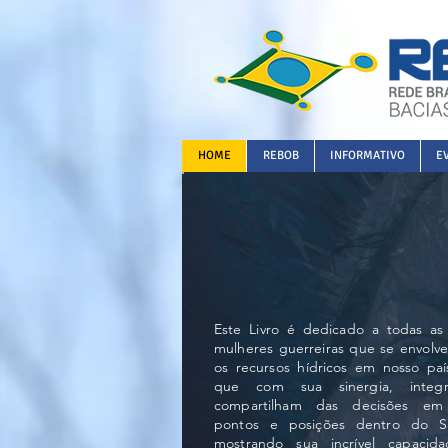
HOME
REBOB
INFORMATIVO
E
Este Livro é dedicado a todas as
mulheres guerreiras que se envol
os recursos hídricos em nosso país
que com sua sinergia, inte
compartilham das decisões em 
pontos e posições dentro do Si
mostrando sua incrível capacid