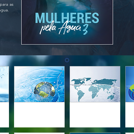
para as
água.
RELOC
RIOB
mos
Rede Latino-Americana de
Rede Internacional de
Enc
s
Organismos de Bacias
Organismos de Bacias
Hidrográficas
Hidrográficas