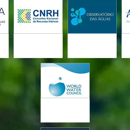
CNRH
OGA
s e
Conselho Nacional de
Observatório das Águas
A
Recursos Hídricos
WWC
World Water Council