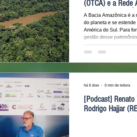
(OTCA) e a Rede 
Autoridades de Á
A Bacia Amazônica é a m
do planeta e se estende
América do Sul. Para fo
gestão desse patrimônio
os oito países signatári
Cooperação Amazônica 
meio da Organização do
Amazônica (OTCA). Dentr
Rede Amazônica de Aut
(RADA) funciona como o 
há 6 dias
0 min de leitura
responsável pela articul
[Podcast] Renato 
Rodrigo Hajjar (R