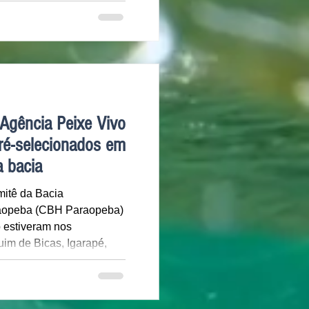
e esgoto em Limeira e
onsórcio PCJ, realizou
ste ano 47 ações de
mpactaram diretamente
io. As iniciativas
mpliar o conhecimento da
ento básico, preser
Agência Peixe Vivo
pré-selecionados em
a bacia
mitê da Bacia
raopeba (CBH Paraopeba)
 estiveram nos
im de Bicas, Igarapé,
esterro de Entre Rios e
r visitas confirmatórias
onados na nova rodada do