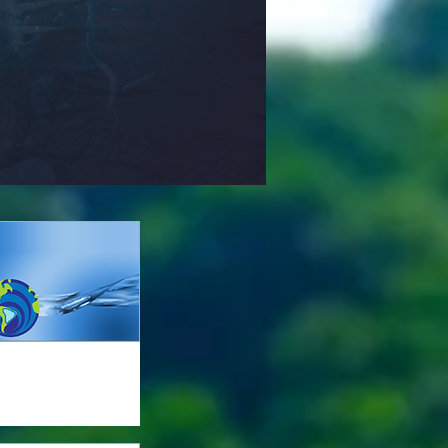
ENCOB
ontro Nacional de Comitês
de Bacias Hidrográficas