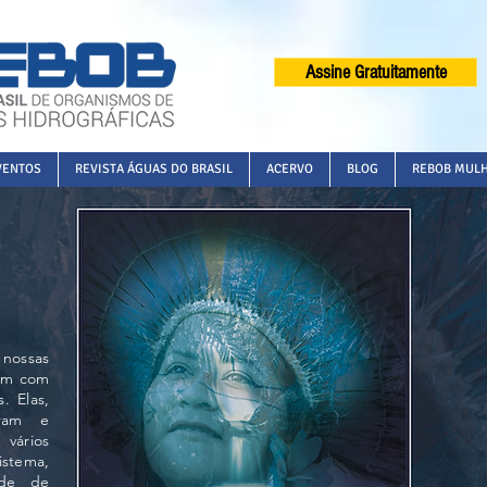
Assine Gratuitamente
VENTOS
REVISTA ÁGUAS DO BRASIL
ACERVO
BLOG
REBOB MUL
 nossas
vem com
. Elas,
gram e
vários
stema,
ade de