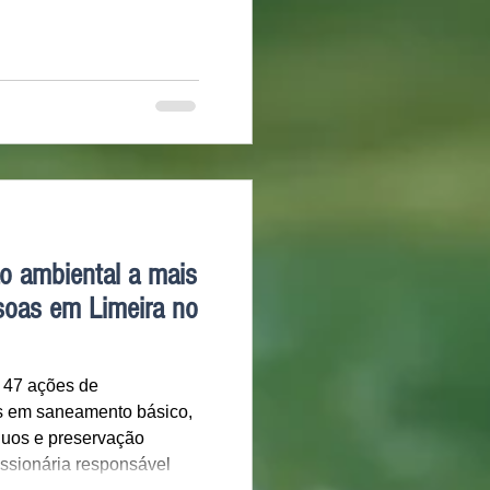
o ambiental a mais
soas em Limeira no
 47 ações de
as em saneamento básico,
íduos e preservação
ssionária responsável