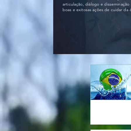
articulação, diálogo e disseminação 
boas e exitosas ações de cuidar da 
REBOB
Rede Brasil de Organis
de Bacias Hidrográfica