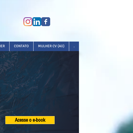
HER
CONTATO
MULHER CV (All)
.
Acesse o e-book