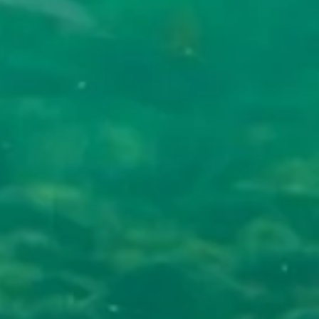
ão Ambiental e Produção
 da bacia do Rio
orreram nos dias 10, 14,
 parte do pro