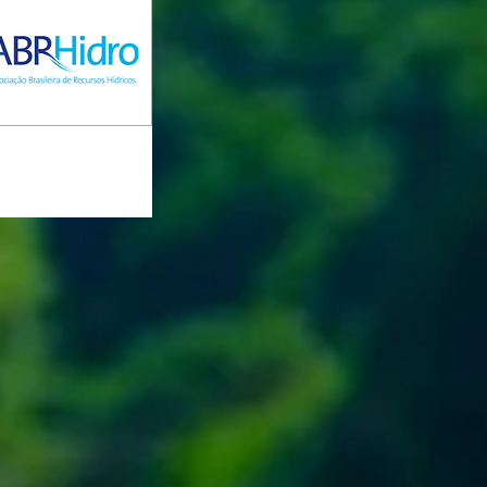
ABRHidro
ssociação Brasileira de
Recursos Hídricos