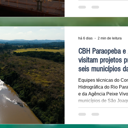
pelos serviços de água 
empresa associada ao C
no primeiro semestre de
sustentabilidade, que i
4.456 pessoas no municíp
tiveram como objetivo a
há 6 dias
2 min de leitura
população sobre saneam
CBH Paraopeba e 
visitam projetos 
seis municípios d
Equipes técnicas do Co
Hidrográfica do Rio Pa
e da Agência Peixe Vivo
municípios de São Joaqu
Belo Vale, Papagaios, D
Caetanópolis para realiza
aos projetos pré-seleci